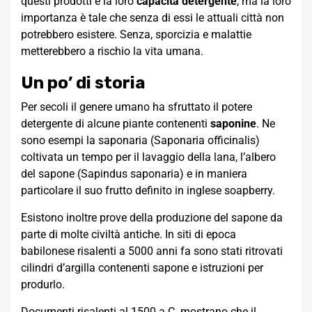
questi prodotti e la loro
capacità detergente
, ma la loro
importanza è tale che senza di essi le attuali città non
potrebbero esistere. Senza, sporcizia e malattie
metterebbero a rischio la vita umana.
Un po’ di storia
Per secoli il genere umano ha sfruttato il potere
detergente di alcune piante contenenti
saponine
. Ne
sono esempi la saponaria (Saponaria officinalis)
coltivata un tempo per il lavaggio della lana, l’albero
del sapone (Sapindus saponaria) e in maniera
particolare il suo frutto definito in inglese soapberry.
Esistono inoltre prove della produzione del sapone da
parte di molte civiltà antiche. In siti di epoca
babilonese risalenti a 5000 anni fa sono stati ritrovati
cilindri d’argilla contenenti sapone e istruzioni per
produrlo.
Documenti risalenti al 1500 a.C. mostrano che il