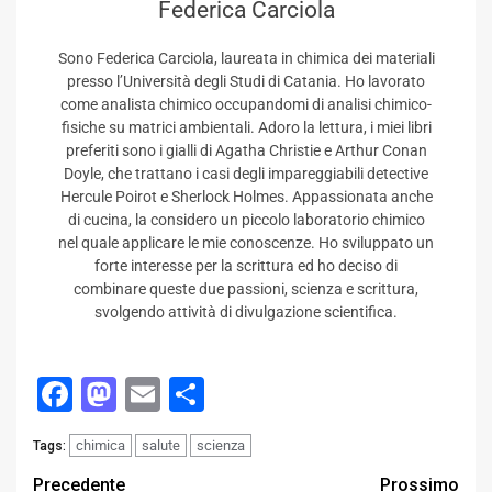
Federica Carciola
Sono Federica Carciola, laureata in chimica dei materiali
presso l’Università degli Studi di Catania. Ho lavorato
come analista chimico occupandomi di analisi chimico-
fisiche su matrici ambientali. Adoro la lettura, i miei libri
preferiti sono i gialli di Agatha Christie e Arthur Conan
Doyle, che trattano i casi degli impareggiabili detective
Hercule Poirot e Sherlock Holmes. Appassionata anche
di cucina, la considero un piccolo laboratorio chimico
nel quale applicare le mie conoscenze. Ho sviluppato un
forte interesse per la scrittura ed ho deciso di
combinare queste due passioni, scienza e scrittura,
svolgendo attività di divulgazione scientifica.
Facebook
Mastodon
Email
Condividi
chimica
salute
scienza
Tags:
Post
Precedente
Prossimo