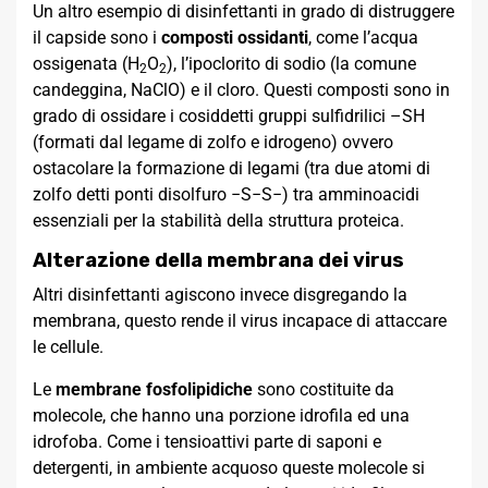
Un altro esempio di disinfettanti in grado di distruggere
il capside sono i
composti ossidanti
, come l’acqua
ossigenata (H
O
), l’ipoclorito di sodio (la comune
2
2
candeggina, NaClO) e il cloro. Questi composti sono in
grado di ossidare i cosiddetti gruppi sulfidrilici –SH
(formati dal legame di zolfo e idrogeno) ovvero
ostacolare la formazione di legami (tra due atomi di
zolfo detti ponti disolfuro −S−S−) tra amminoacidi
essenziali per la stabilità della struttura proteica.
Alterazione della membrana dei virus
Altri disinfettanti agiscono invece disgregando la
membrana, questo rende il virus incapace di attaccare
le cellule.
Le
membrane fosfolipidiche
sono costituite da
molecole, che hanno una porzione idrofila ed una
idrofoba. Come i tensioattivi parte di saponi e
detergenti, in ambiente acquoso queste molecole si