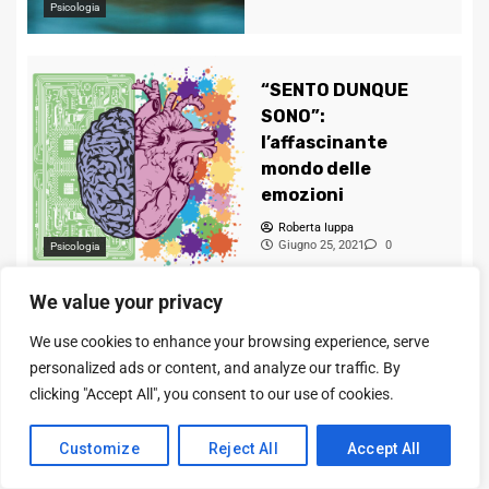
Psicologia
“SENTO DUNQUE
SONO”:
l’affascinante
mondo delle
emozioni
Roberta Iuppa
Giugno 25, 2021
0
Psicologia
We value your privacy
“Terra e acqua”:
We use cookies to enhance your browsing experience, serve
uno sguardo
personalized ads or content, and analyze our traffic. By
alternativo sulle
clicking "Accept All", you consent to our use of cookies.
Guerre persiane
Società e Storia
Storia
Fabio Maielli
Customize
Reject All
Accept All
Marzo 11, 2021
2