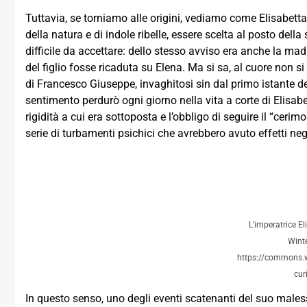
Tuttavia, se torniamo alle origini, vediamo come Elisabetta 
della natura e di indole ribelle, essere scelta al posto del
difficile da accettare: dello stesso avviso era anche la mad
del figlio fosse ricaduta su Elena. Ma si sa, al cuore non s
di Francesco Giuseppe, invaghitosi sin dal primo istante d
sentimento perdurò ogni giorno nella vita a corte di Elisabe
rigidità a cui era sottoposta e l’obbligo di seguire il “cerimo
serie di turbamenti psichici che avrebbero avuto effetti nega
L’imperatrice E
Winte
https://commons.w
cur
In questo senso, uno degli eventi scatenanti del suo males