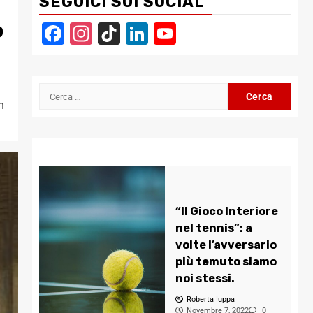
SEGUICI SUI SOCIAL
o
Facebook
Instagram
TikTok
LinkedIn
YouTube
Channel
Ricerca
n
per:
“Il Gioco Interiore
nel tennis”: a
volte l’avversario
più temuto siamo
noi stessi.
Roberta Iuppa
Novembre 7, 2022
0