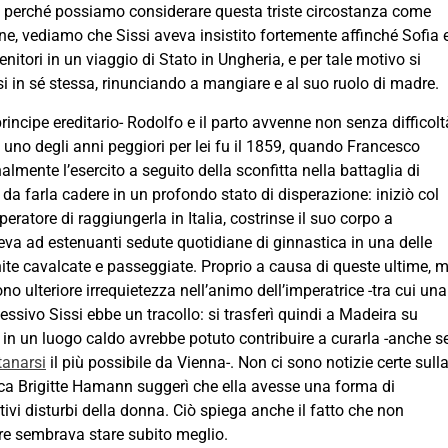
a perché possiamo considerare questa triste circostanza come
e, vediamo che Sissi aveva insistito fortemente affinché Sofia 
tori in un viaggio di Stato in Ungheria, e per tale motivo si
ersi in sé stessa, rinunciando a mangiare e al suo ruolo di madre.
rincipe ereditario- Rodolfo e il parto avvenne non senza difficolt
a uno degli anni peggiori per lei fu il 1859, quando Francesco
mente l’esercito a seguito della sconfitta nella battaglia di
da farla cadere in un profondo stato di disperazione: iniziò col
peratore di raggiungerla in Italia, costrinse il suo corpo a
eva ad estenuanti sedute quotidiane di ginnastica in una delle
nite cavalcate e passeggiate. Proprio a causa di queste ultime, 
 ulteriore irrequietezza nell’animo dell’imperatrice -tra cui una
essivo Sissi ebbe un tracollo: si trasferì quindi a Madeira su
o in un luogo caldo avrebbe potuto contribuire a curarla -anche s
tanarsi
il più possibile da Vienna-. Non ci sono notizie certe sull
rica Brigitte Hamann suggerì che ella avesse una forma di
ivi disturbi della donna. Ciò spiega anche il fatto che non
ore sembrava stare subito meglio.