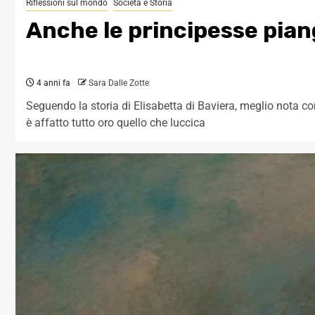
Riflessioni sul mondo
Società e Storia
Anche le principesse piang
4 anni fa
Sara Dalle Zotte
Seguendo la storia di Elisabetta di Baviera, meglio nota 
è affatto tutto oro quello che luccica