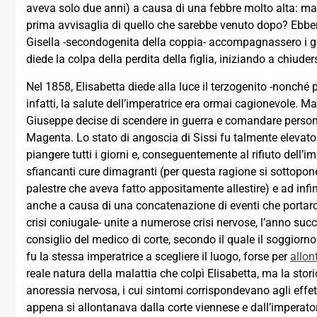
aveva solo due anni) a causa di una febbre molto alta: m
prima avvisaglia di quello che sarebbe venuto dopo? Ebben
Gisella -secondogenita della coppia- accompagnassero i geni
diede la colpa della perdita della figlia, iniziando a chiud
Nel 1858, Elisabetta diede alla luce il terzogenito -nonché p
infatti, la salute dell’imperatrice era ormai cagionevole. M
Giuseppe decise di scendere in guerra e comandare personal
Magenta. Lo stato di angoscia di Sissi fu talmente elevato 
piangere tutti i giorni e, conseguentemente al rifiuto dell’im
sfiancanti cure dimagranti (per questa ragione si sottopon
palestre che aveva fatto appositamente allestire) e ad infi
anche a causa di una concatenazione di eventi che portarono
crisi coniugale- unite a numerose crisi nervose, l’anno succ
consiglio del medico di corte, secondo il quale il soggiorn
fu la stessa imperatrice a scegliere il luogo, forse per
allon
reale natura della malattia che colpì Elisabetta, ma la sto
anoressia nervosa, i cui sintomi corrispondevano agli effett
appena si allontanava dalla corte viennese e dall’imperat