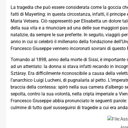
La tragedia che può essere considerata come la goccia che 
fatti di Mayerling: in questa circostanza, infatti, il princip
Maria Vetsera. Ciò rappresentò per Elisabetta un dolore ta
della sua vita e a rinunciare ad una delle sue maggiori passio
natalizie, da sempre le sue preferite. In seguito, viaggiò pe
anno in cui si celebrò il millenario della fondazione dell’Un
Francesco Giuseppe vennero incoronati sovrani di questo 
Tornando al 1898, anno della morte di Sissi, è importante
ad un attentato: la donna si stava infatti recando in incog
Sztáray. Era difficilmente riconoscibile a causa della velet
l’anarchico Luigi Lucheni, di pugnalarla al petto. L’imperat
braccia della contessa: spirò nella sua camera d’albergo s
sepolta, contro la sua volontà, nella cripta imperiale a Vie
Francesco Giuseppe abbia pronunciato le seguenti parole: 
culmine di tutto quel susseguirsi di tragedie a cui era anda
Assa