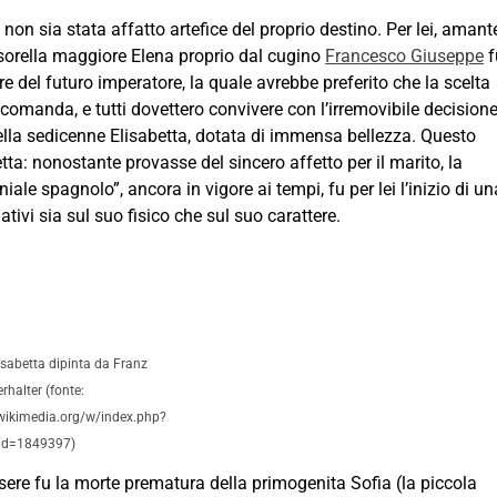
non sia stata affatto artefice del proprio destino. Per lei, amant
la sorella maggiore Elena proprio dal cugino
Francesco Giuseppe
f
re del futuro imperatore, la quale avrebbe preferito che la scelta
i comanda, e tutti dovettero convivere con l’irremovibile decision
ella sedicenne Elisabetta, dotata di immensa bellezza. Questo
tta: nonostante provasse del sincero affetto per il marito, la
niale spagnolo”, ancora in vigore ai tempi, fu per lei l’inizio di un
tivi sia sul suo fisico che sul suo carattere.
lisabetta dipinta da Franz
rhalter (fonte:
ikimedia.org/w/index.php?
id=1849397)
sere fu la morte prematura della primogenita Sofia (la piccola