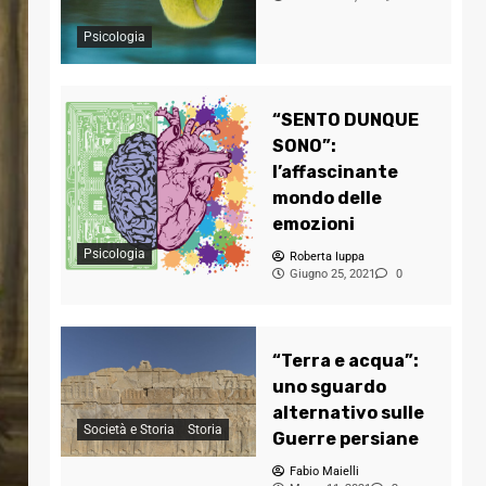
Psicologia
“SENTO DUNQUE
SONO”:
l’affascinante
mondo delle
emozioni
Psicologia
Roberta Iuppa
Giugno 25, 2021
0
“Terra e acqua”:
uno sguardo
alternativo sulle
Società e Storia
Storia
Guerre persiane
Fabio Maielli