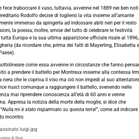
fece traboccare il vaso, tuttavia, avvenne nel 1889 nei ben noti
e ereditario Rodolfo decise di togliersi la vita insieme all’amante
lmente immenso da spingerla ad indossare abiti neri per il resto
ni, la poesia; inoltre, smise del tutto di celebrare le festività
r tutta Europa e la sua ultima apparizione ufficiale risale al 1896,
gheria (da ricordare che, prima dei fatti di Mayerling, Elisabetta 
Paese).
 sottolineare come essa avvenne in circostanze che fanno pensa
nito a prendere il battello per Montreux insieme alla contessa Ir
ta nera che le copriva il viso ma ciò non impedì al suo attentatore
rice riuscì comunque a raggiungere il battello, svenendo nelle
enza mai riprendere conoscenza all’età di 60 anni e venne
nna. Appresa la notizia della morte della moglie, si dice che
“
Nulla mi è stato risparmiato su questa terra!
”, come ad indicare 
to incontro.
ssinio di Sissi